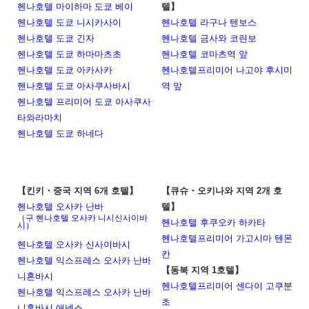
헨나호텔 마이하마 도쿄 베이
텔】
헨나호텔 도쿄 니시카사이
헨나호텔 라구나 텐보스
헨나호텔 도쿄 긴자
헨나호텔 금사와 코린보
헨나호텔 도쿄 하마마츠초
헨나호텔 코마츠역 앞
헨나호텔 도쿄 아카사카
헨나호텔프리미어 나고야 후시미
헨나호텔 도쿄 아사쿠사바시
역 앞
헨나호텔 프리미어 도쿄 아사쿠사
타와라마치
헨나호텔 도쿄 하네다
【킨키・중국 지역 6개 호텔】
【큐슈・오키나와 지역 2개 호
헨나호텔 오사카 난바
텔】
（구 헨나호텔 오사카 니시신사이바
헨나호텔 후쿠오카 하카타
시）
헨나호텔프리미어 가고시마 텐몬
헨나호텔 오사카 신사이바시
칸
헨나호텔 익스프레스 오사카 난바
【동북 지역 1호텔】
니혼바시
헨나호텔프리미어 센다이 고쿠분
헨나호텔 익스프레스 오사카 난바
초
니혼바시 애넥스