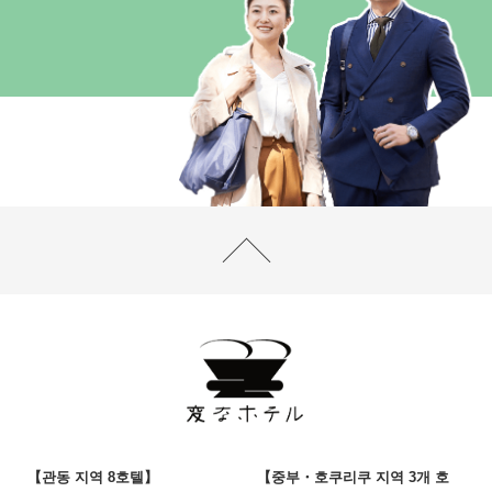
【관동 지역 8호텔】
【중부・호쿠리쿠 지역 3개 호