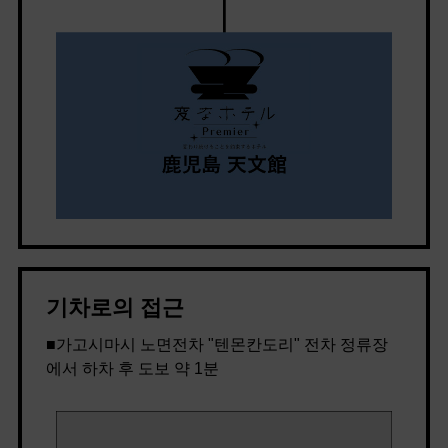
기차로의 접근
■가고시마시 노면전차 "텐몬칸도리" 전차 정류장
에서 하차 후 도보 약 1분