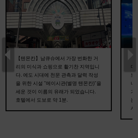
【텐몬칸】남큐슈에서 가장 번화한 거
【
리의 미식과 쇼핑으로 활기찬 지역입니
마
다. 에도 시대에 천문 관측과 달력 작성
보
을 위한 시설 "메이시관(별명 텐몬칸)"을
니
세운 것이 이름의 유래가 되었습니다.
가
호텔에서 도보로 약 1분.
는
서 