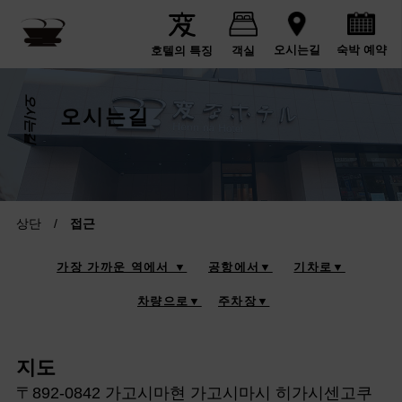
숙박 예약
오시는길
호텔의 특징
객실
오시는길
오시는길
상단
/
접근
가장 가까운 역에서 ▼
공항에서▼
기차로▼
차량으로▼
주차장▼
지도
〒892-0842 가고시마현 가고시마시 히가시센고쿠