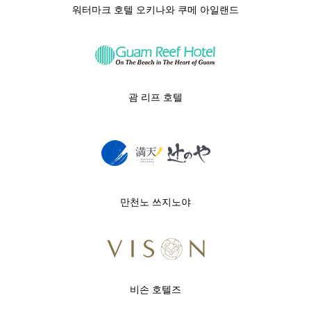
워터마크 호텔 오키나와 쿠메 아일랜드
괌 리프 호텔
만천노 쓰지노야
비손 호텔즈