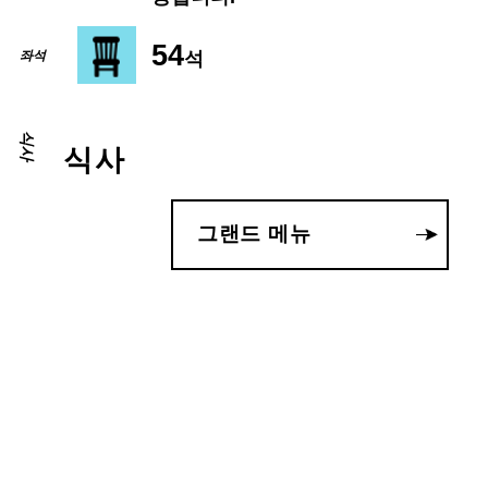
54
석
좌석
식사
식사
그랜드 메뉴