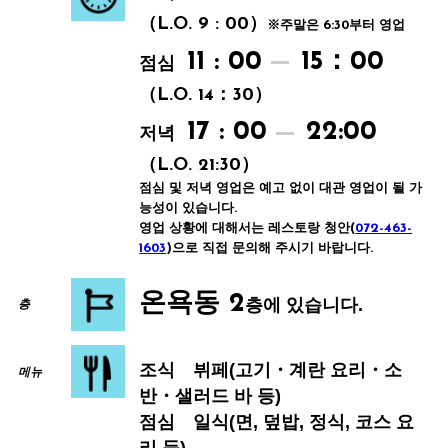
（L.O. 9 : 00）
※주말은 6:30부터 영업
11 : 00
15：00
점심
（L.O. 14：30）
17 : 00
22:00
저녁
（L.O. 21:30）
점심 및 저녁 영업은 예고 없이 대관 영업이 될 가
능성이 있습니다.
영업 상황에 대해서는 레스토랑 청안(
072-463-
1603
)으로 직접 문의해 주시기 바랍니다.
온욕동 2
층에 있습니다.
층
조식
뷔페(고기・계란 요리・소
메뉴
반・샐러드 바 등)
점심
일식(면, 덮밥, 정식, 코스 요
리 등)