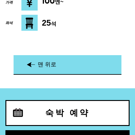
100
엔~
가격
25
석
좌석
맨 위로
숙박 예약