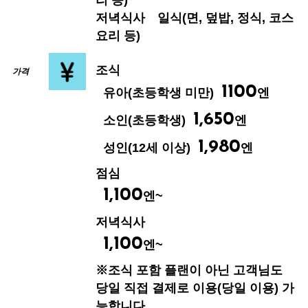
저녁식사
일식(면, 덮밥, 정식, 코스
요리 등)
조식
가격
1100
유아(초등학생 미만)
엔
1,650
소인(초등학생)
엔
1,980
성인(12세 이상)
엔
점심
1,100
엔~
저녁식사
1,100
엔~
※조식 포함 플랜이 아닌 고객님도
당일 직접 결제로 이용(당일 이용) 가
능합니다.