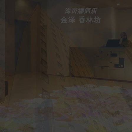
海茵娜酒店
金泽 香林坊