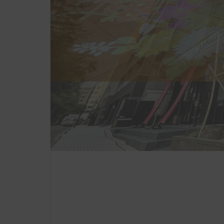
（含被褥和
餐食）
儿（仅含餐
食）
预订“动态