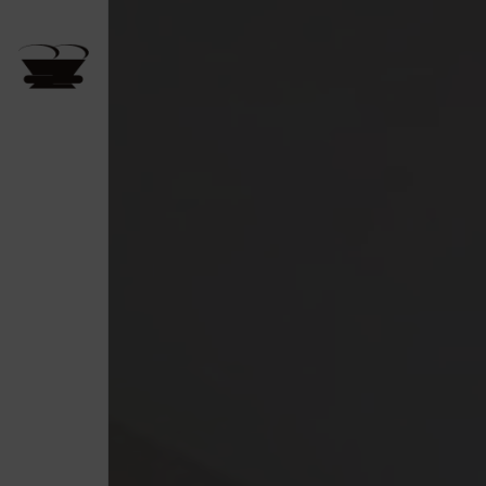
日间游
数