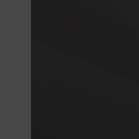
酒店 点击
」