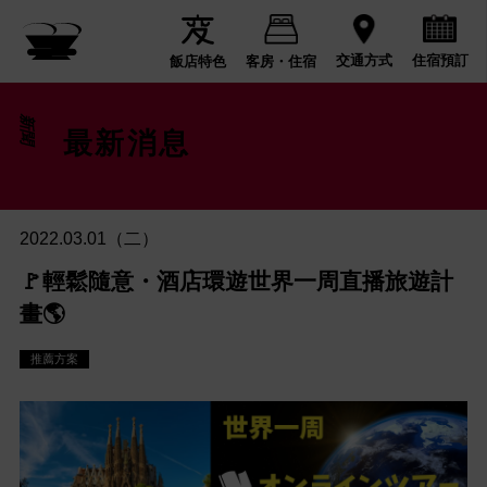
住宿預訂
交通方式
飯店特色
客房・住宿
新聞
最新消息
2022.03.01（二）
🚩輕鬆隨意・酒店環遊世界一周直播旅遊計
畫🌎
推薦方案