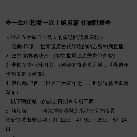
🌟一生中想看一次！絕景篇 住宿計畫🌟
＜世界五大城市・當天的旅遊路線與景點＞
1. 雅典/希臘 （世界遺產古代希臘的帕台農神廟直播）
2. 巴塞隆納/西班牙 （觀賞世界遺產聖家堂外觀）
3. 卡帕多奇亞/土耳其 （神秘的奇岩群之城，世界遺產
卡帕多奇亞漫遊）
4. 伊瓜蘇/巴西 （世界三大瀑布之一，世界遺產伊瓜蘇
瀑布）
～以下兩個城市的設定日期會有所不同～
5. 新加坡 （濱海灣金沙與魚尾獅公園的夜景）
※新加坡出發日期：3月12日、4月9日・29日、5月14
日