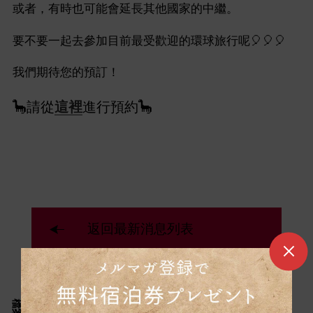
或者，有時也可能會延長其他國家的中繼。
要不要一起去參加目前最受歡迎的環球旅行呢🎈🎈🎈
我們期待您的預訂！
🦕請從
這裡
進行預約🦕
返回最新消息列表
檔案
類別