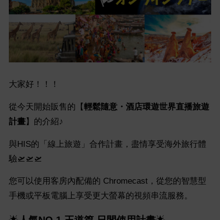
大家好！！！
從今天開始販售的【
輕鬆隨意・酒店環遊世界直播旅遊
計畫
】的介紹♪
與HIS的「線上旅遊」合作計畫，盡情享受海外旅行體
驗🛫🛫🛫
您可以使用客房內配備的 Chromecast，從您的智慧型
手機或平板電腦上享受更大螢幕的視頻串流服務。