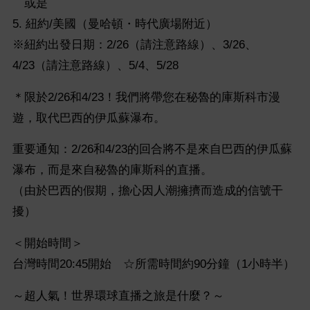
或是
5. 紐約/美國（曼哈頓・時代廣場附近）
※紐約出發日期：2/26（請注意路線）、3/26、
4/23（請注意路線）、5/4、5/28
＊限於2/26和4/23！我們將帶您在秘魯的庫斯科市漫
遊，取代巴西的伊瓜蘇瀑布。
重要通知：2/26和4/23的回合將不是來自巴西的伊瓜蘇
瀑布，而是來自秘魯的庫斯科的直播。
（由於巴西的假期，擔心因人潮擁擠而造成的信號干
擾）
＜開始時間＞
台灣時間20:45開始 ☆所需時間約90分鐘（1小時半）
～超人氣！世界環球直播之旅是什麼？～