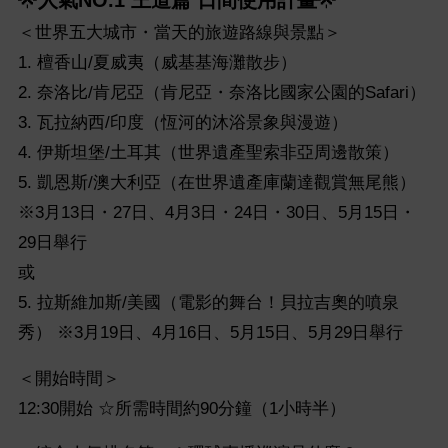
🌟
人氣NO.1 王道篇 日間使用計畫
🌟
＜世界五大城市・當天的旅遊路線與景點＞
1. 檀香山/夏威夷（威基基海灘散步）
2. 奈洛比/肯尼亞（肯尼亞・奈洛比國家公園的Safari）
3. 瓦拉納西/印度（恆河的沐浴景象與漫遊）
4. 伊斯坦堡/土耳其（世界遺產聖索非亞周邊散策）
5. 凱恩斯/澳大利亞（在世界遺產庫蘭達觀賞無尾熊）
※3月13日・27日、4月3日・24日・30日、5月15日・
29日舉行
或
5. 拉斯維加斯/美國（電影的舞台！貝拉吉奧的噴泉
秀） ※3月19日、4月16日、5月15日、5月29日舉行
＜開始時間＞
12:30開始 ☆所需時間約90分鐘（1小時半）