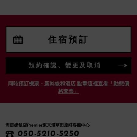
住宿預訂
預約確認、變更及取消
同時預訂機票・新幹線和酒店 點擊這裡查看「動態價
格套票」
海茵娜飯店Premier東京淺草田原町客服中心
050-5210-5250