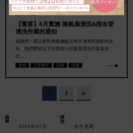
2024.05.27
【重要】6月實施 換氣扇清洗&排水管
清洗作業的通知
感謝您一直以來對海茵娜飯店東京淺草田原町的支
持。我們將於以下日期進行排風扇清洗作業及排
水……
通知
注意事項
設備
設施
1
2
≫
檔案
類別
2026年07月
合作房間