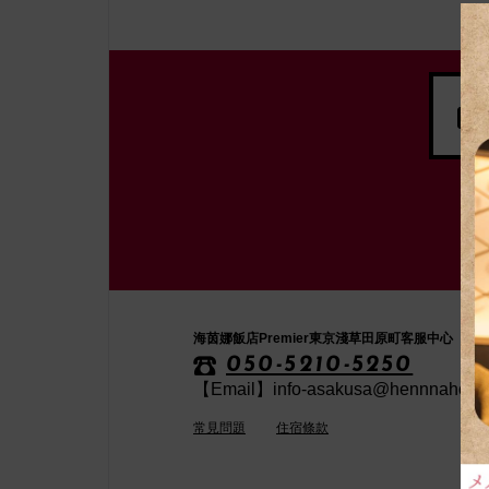
海茵娜飯店Premier東京淺草田原町客服中心
050-5210-5250
【Email】info-asakusa@hennnahotel
常見問題
住宿條款