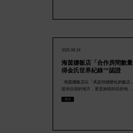
2025.09.24
海茵娜飯店「合作房間數量
酒店 點擊
得金氏世界紀錄™認證
」
海茵娜飯店以「承諾持續變化的飯店
提供住宿的地方，更是旅程的目的地…
通知