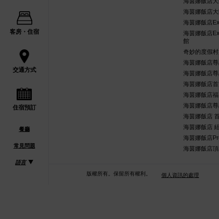
海茵娜飯店大
海茵娜飯店大
海茵娜飯店Ex
客房・住宿
海茵娜飯店Ex
館
奇妙的度假村
海茵娜飯店尊
交通方式
海茵娜飯店尊
海茵娜飯店首
海茵娜飯店福
海茵娜飯店尊
住宿預訂
海茵娜飯店 首
海茵娜飯店 
餐廳
海茵娜飯店Pr
常見問題
海茵娜飯店頂
語言
版權所有。保留所有權利。
個人資訊的處理