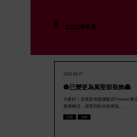
檔案
2025年9月
間旅遊
2025.09.27
🎃已變更為萬聖節裝飾👻
數
大家好！這裡是海茵娜飯店Premier
逐漸轉涼，感受到秋天的來臨……
設施
活動