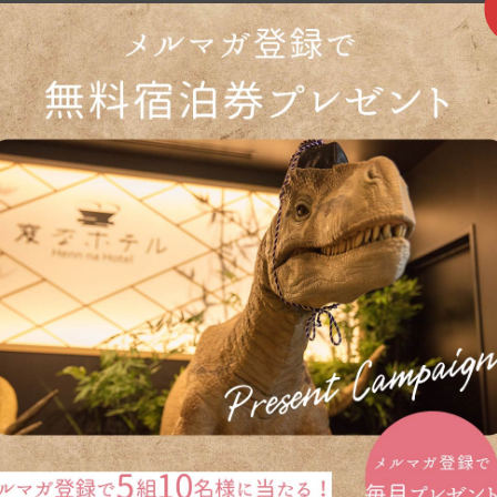
住宿預訂
預約確認、變更及取消
同時預訂機票・新幹線和酒店 點擊這裡查看「動態價格
.com