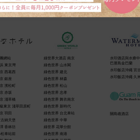
團網站
綠世界大酒店 南京
水印酒店與水療中
巴厘島金巴蘭
浜 東京灣
綠色世界 山水閣
水印飯店沖繩 宮
京 西葛西
綠色世界 建北
水印飯店沖繩 久
京 銀座
綠色世界 林森
京 濱松町
綠色世界 松山
京 赤坂
綠色世界 忠孝
京 淺草橋
綠色世界 舞衣南京
級東京 淺草田原町
綠色世界 新時代
京 羽田
綠色世界 台北車站
關島礁酒店
拉古納天堡
綠色世界 中華
澤 香林坊
綠世界 花華分館
小松車站前
綠色世界 南港