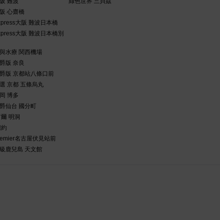
阪 難波
綠色世界 三貝茲
阪 心齋橋
press大阪 難波日本橋
press大阪 難波日本橋別
與水療 関西機場
爵版 奈良
爵版 京都站八條口前
選 京都 五條烏丸
岡 博多
爵仙台 國分町
爾 明洞
紐約
emier名古屋伏見站前
級鹿兒島 天文館