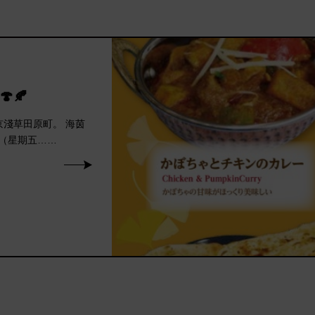
🍂
東京淺草田原町。 海茵
/5（星期五……