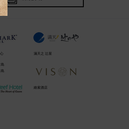
心
滿天之 辻屋
古島
米島
維索酒店