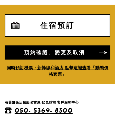
住宿預訂
預約確認、變更及取消
同時預訂機票・新幹線和酒店 點擊這裡查看「動態價
格套票」
海茵娜飯店頂級名古屋 伏見站前 客戶服務中心
050- 5369- 8300