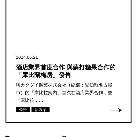
2024.06.21
酒店業界首度合作 與蘇打糖果合作的
「庫比蘭梅房」發售
與カクダイ製菓株式会社（總部：愛知縣名古屋
市）的「庫比拉姆內」首次在酒店業界合作，並
「庫比拉……
公告
新方案