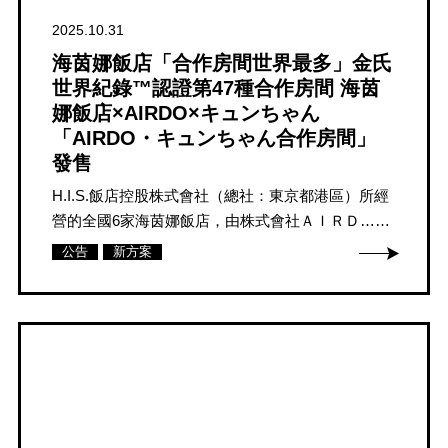
2025.10.31
海茵娜飯店「合作房間世界最多」金氏
世界紀錄™認證第47種合作房間 海茵
娜飯店×AIRDO×キュンちゃん
「AIRDO・キュンちゃん合作房間」
發售
H.I.S.飯店控股株式會社（總社：東京都港區）所經
營的全國6家海茵娜飯店，由株式會社ＡＩＲＤ……
公告
新方案