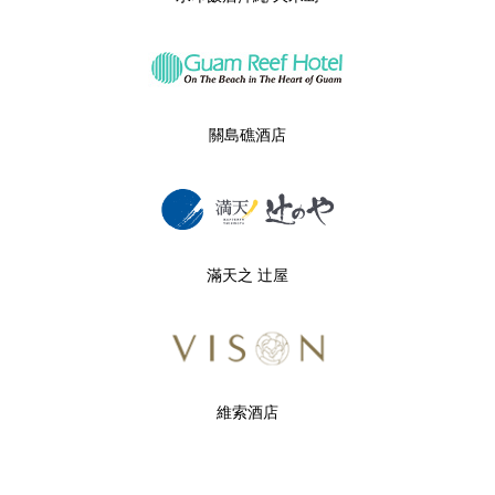
關島礁酒店
滿天之 辻屋
維索酒店