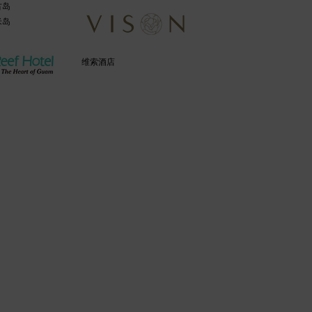
古岛
米岛
维索酒店