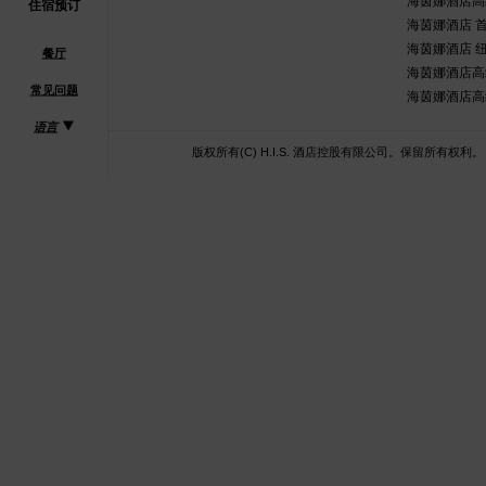
海茵娜酒店高
住宿预订
海茵娜酒店 首
海茵娜酒店 
餐厅
海茵娜酒店高
常见问题
海茵娜酒店高
语言
版权所有(C) H.I.S. 酒店控股有限公司。保留所有权利