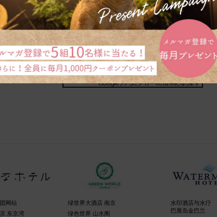
同时预订机票・新干线和酒店 点击这里查看「动态价格
com
团网站
绿世界大酒店 南京
水印酒店与水疗
巴厘岛金巴兰
滨 东京湾
绿色世界 山水阁