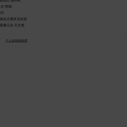
级仙台 国分町
尔 明洞
纽约
级名古屋伏见站前
级鹿儿岛 天文馆
。
个人信息的处理