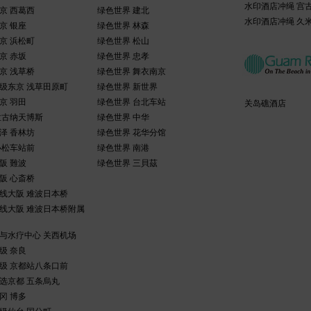
水印酒店冲绳 宫
京 西葛西
绿色世界 建北
水印酒店冲绳 久
京 银座
绿色世界 林森
京 浜松町
绿色世界 松山
京 赤坂
绿色世界 忠孝
京 浅草桥
绿色世界 舞衣南京
级东京 浅草田原町
绿色世界 新世界
京 羽田
绿色世界 台北车站
关岛礁酒店
拉古纳天博斯
绿色世界 中华
泽 香林坊
绿色世界 花华分馆
小松车站前
绿色世界 南港
阪 難波
绿色世界 三貝茲
阪 心斎桥
线大阪 难波日本桥
线大阪 难波日本桥附属
与水疗中心 关西机场
级 奈良
级 京都站八条口前
选京都 五条烏丸
冈 博多