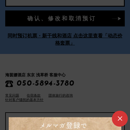
确认、修改和取消预订
同时预订机票・新干线和酒店 点击这里查看「动态价
格套票」
海茵娜酒店 东京 浅草桥 客服中心
050-5894-3780
常见问题
住宿条款
团体旅行的咨询
针对客户骚扰的基本方针
宣传册在这里