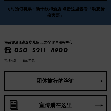
同时预订机票・新干线和酒店 点击这里查看「动态价
格套票」
海茵娜酒店高级鹿儿岛 天文馆 客户服务中心
050- 5211- 8900
常见问题
住宿条款
团体旅行的咨询
宣传册在这里