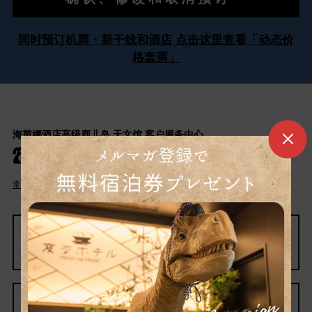
同时预订机票・新干线和酒店 点击这里查看「动态价
格套票」
海茵娜酒店高级鹿儿岛 天文馆 客户服务中心
050- 5211- 8900
常见问题
住宿条款
团体旅行的咨询
宣传册在这里