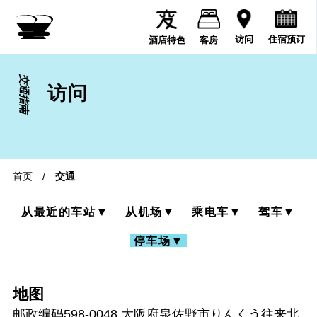
住宿预订
访问
酒店特色
客房
交通指南
访问
首页
/
交通
从最近的车站▼
从机场▼
乘电车▼
驾车▼
停车场▼
地图
邮政编码598-0048 大阪府泉佐野市りんくう往来北