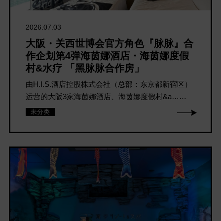
2026.07.03
大阪・关西世博会官方角色『脉脉』合
作企划第4弹海茵娜酒店・海茵娜度假
村&水疗 「黑脉脉合作房」
由H.I.S.酒店控股株式会社（总部：东京都新宿区）
运营的大阪3家海茵娜酒店、海茵娜度假村&a……
未分类