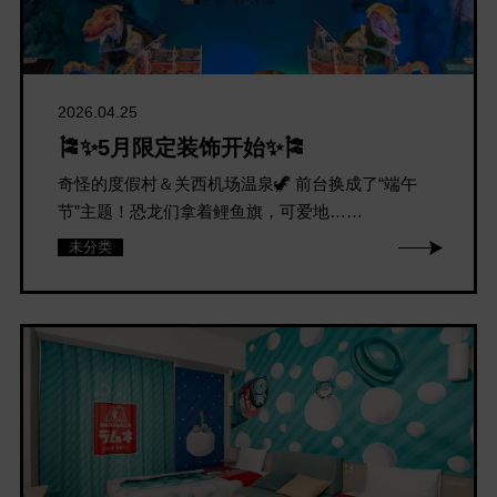
2026.04.25
🎏✨5月限定装饰开始✨🎏
奇怪的度假村＆关西机场温泉🦖 前台换成了“端午
节”主题！恐龙们拿着鲤鱼旗，可爱地……
未分类