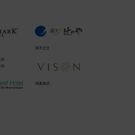
满天之辻
古岛
米岛
维索酒店