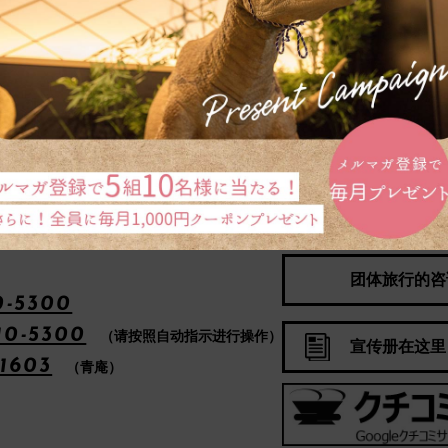
住宿预订
确认、修改和取消预订
同时预订机票・新干线和酒店 点击这里查看「动态价格
团体旅行的咨
0-5300
10-5300
（请按照自动指示进行操作）
宣传册在这里
-1603
（青庵）