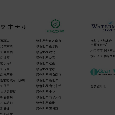
团网站
绿世界大酒店 南京
水印酒店与水疗
巴厘岛金巴兰
滨 东京湾
绿色世界 山水阁
水印酒店冲绳 宫
京 西葛西
绿色世界 建北
水印酒店冲绳 久
京 银座
绿色世界 林森
京 浜松町
绿色世界 松山
京 赤坂
绿色世界 忠孝
京 浅草桥
绿色世界 舞衣南京
级东京 浅草田原町
绿色世界 新世界
京 羽田
绿色世界 台北车站
关岛礁酒店
拉古纳天博斯
绿色世界 中华
泽 香林坊
绿色世界 花华分馆
小松车站前
绿色世界 南港
阪 難波
绿色世界 三貝茲
阪 心斎桥