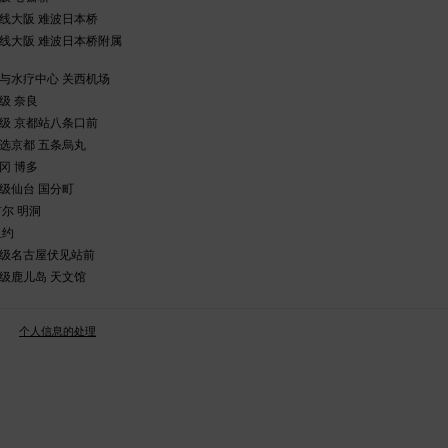
线大阪 难波日本桥
线大阪 难波日本桥附属
与水疗中心 关西机场
级 奈良
级 京都站八条口前
选京都 五条烏丸
冈 博多
级仙台 国分町
尔 明洞
纽约
级名古屋伏见站前
级鹿儿岛 天文馆
。
个人信息的处理