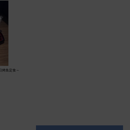
每日烤鱼定食～