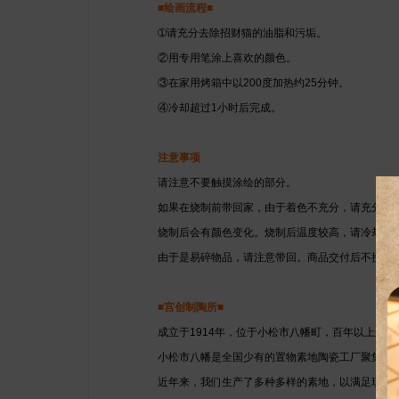
■绘画流程■
➀请充分去除招财猫的油脂和污垢。
②用专用笔涂上喜欢的颜色。
③在家用烤箱中以200度加热约25分钟。
④冷却超过1小时后完成。
注意事项
请注意不要触摸涂绘的部分。
如果在烧制前带回家，由于着色不充分，请充分干
烧制后会有颜色变化。烧制后温度较高，请冷却后
由于是易碎物品，请注意带回。商品交付后不接受
■宫创制陶所■
成立于1914年，位于小松市八幡町，百年以上来
小松市八幡是全国少有的置物素地陶瓷工厂聚集地
近年来，我们生产了多种多样的素地，以满足现代