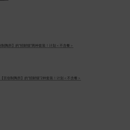
制陶所】的“招财猫”两种套装！计划＜不含餐＞
【宫创制陶所】的“招财猫”2种套装！计划＜不含餐＞