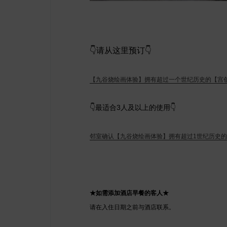
👇请从这里预订👇
【九谷烧绘画体验】拥有超过一个世纪历史的【宫创
👇最适合3人及以上的使用👇
邻室确认【九谷烧绘画体验】拥有超过1世纪历史的
★如需添加酒店早餐的客人★
请在入住日期之前与酒店联系。