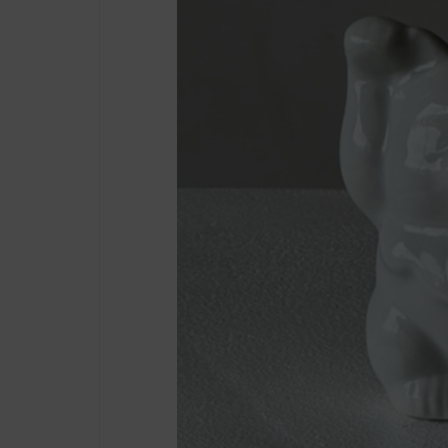
酒店 点击
」