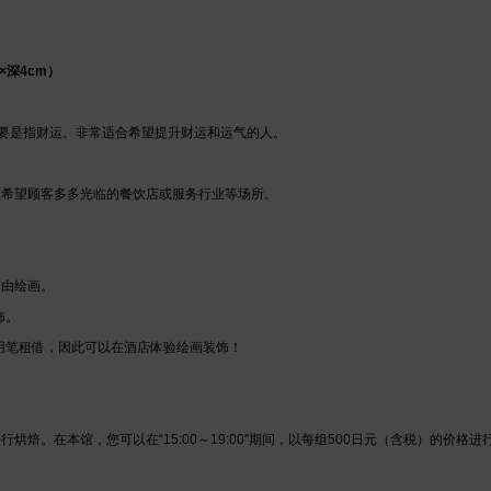
×深4cm）
”主要是指财运。非常适合希望提升财运和运气的人。
在希望顾客多多光临的餐饮店或服务行业等场所。
自由绘画。
饰。
用笔租借，因此可以在酒店体验绘画装饰！
烘焙。在本馆，您可以在“15:00～19:00”期间，以每组500日元（含税）的价