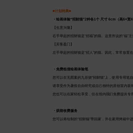
■计划特典■
・绘画体验“招财猫”2种各1个 尺寸 6cm（高6×宽4
【生意兴隆】
右手举起的招财猫是“招福”的猫。这里所说的“福
【宾客盈门】
左手举起的招财猫是“招人”的猫。因此，常常放置
・免费租借绘画体验笔
您可以在无图案的九谷烧“招财猫”上，使用专用笔
请享受作为暑假自由研究或自己独特的原创室内装
您也可以在家轻松享受，但在馆内我们免费提供专
・烘焙收费服务
您可以将绘制的“招财猫”带回家，并在家用烤箱中进行