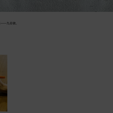
艺——九谷烧。
，
！