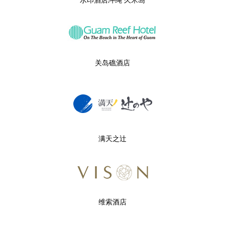
关岛礁酒店
满天之辻
维索酒店