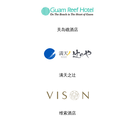
关岛礁酒店
满天之辻
维索酒店