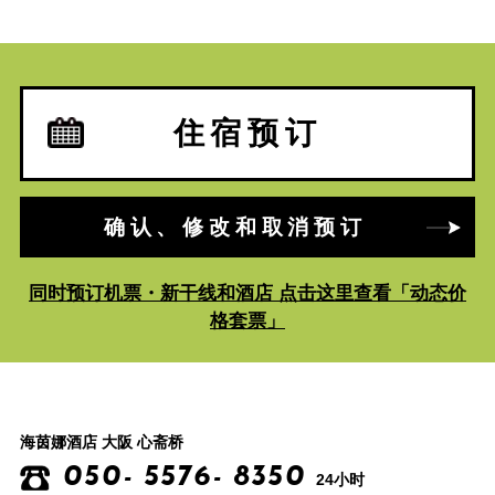
住宿预订
确认、修改和取消预订
同时预订机票・新干线和酒店 点击这里查看「动态价
格套票」
海茵娜酒店 大阪 心斋桥
050- 5576- 8350
24小时