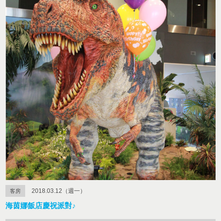
2018.03.12（週一）
客房
海茵娜飯店慶祝派對♪