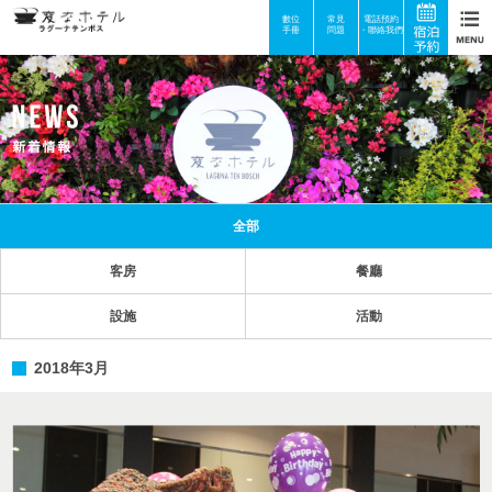
數位
常見
電話預約
手冊
問題
・聯絡我們
全部
客房
餐廳
設施
活動
2018年3月