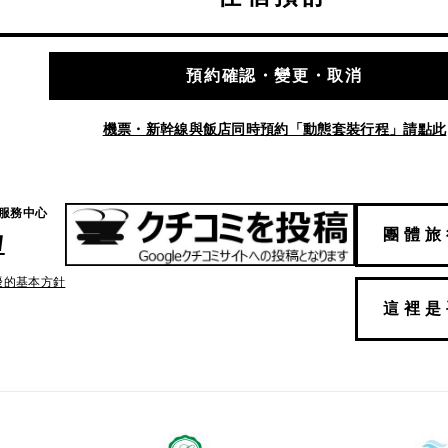
預約確認・變更・取消
機票・新幹線與飯店同時預約「動態套裝行程」請點此
戶服務中心
團體旅
1
擾的基本方針
這裡是