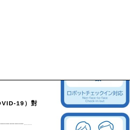
ID-19）對
------------------……