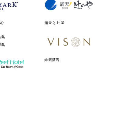
中心
滿天之 辻屋
古島
米島
維索酒店