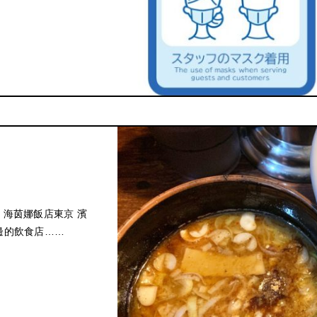
 海茵娜飯店東京 濱
邊的飲食店……