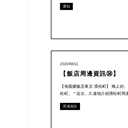
通知
兒（僅含餐
點）
2020/08/11
預訂「動態
【飯店周邊資訊㉞】
【海茵娜飯店東京 濱松町】 晚上好。
松町。 * 這次，久違地介紹濱松町周
周邊資訊