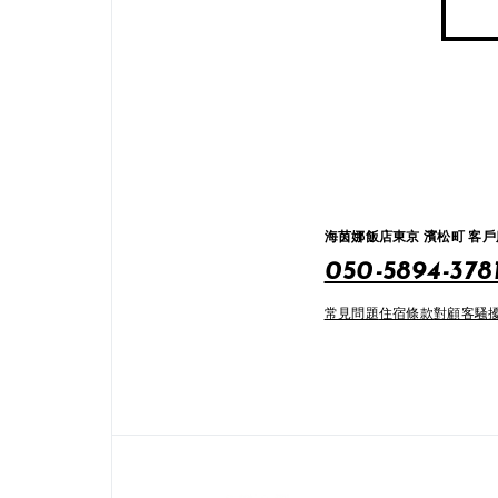
海茵娜飯店東京 濱松町 客
050-5894-378
常見問題
住宿條款
對顧客騷