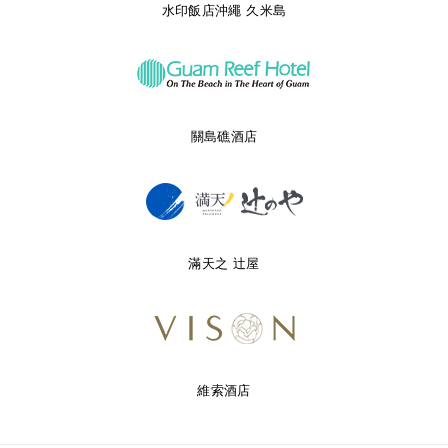
水印飯店沖繩 久米島
關島礁酒店
滿天之 辻屋
維索酒店