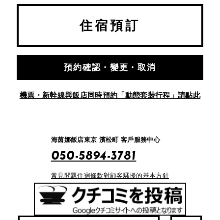
住宿預訂
預約確認・變更・取消
機票・新幹線與飯店同時預約「動態套裝行程」請點此
海茵娜飯店東京 濱松町 客戶服務中心
050-5894-3781
常見問題
住宿條款
對顧客騷擾的基本方針