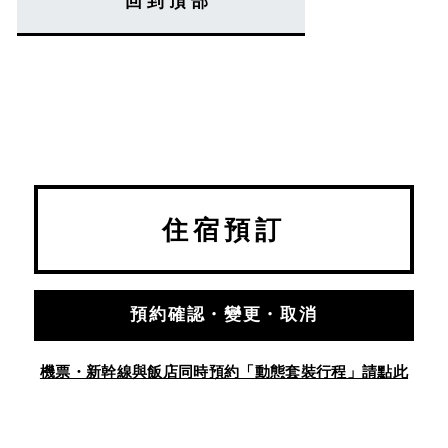
回到頂部
住宿預訂
預約確認・變更・取消
機票・新幹線與飯店同時預約「動態套裝行程」請點此