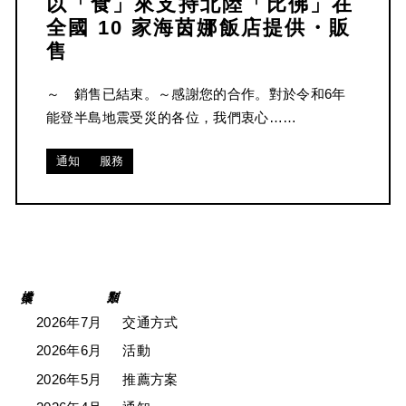
以「食」來支持北陸「比佛」在
全國 10 家海茵娜飯店提供・販
售
～ 銷售已結束。～感謝您的合作。對於令和6年
能登半島地震受災的各位，我們衷心……
通知
服務
2026年7月
交通方式
2026年6月
活動
2026年5月
推薦方案