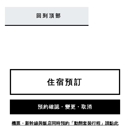
回到頂部
住宿預訂
預約確認・變更・取消
機票・新幹線與飯店同時預約「動態套裝行程」請點此