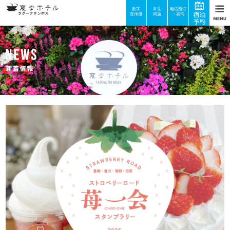
数字
常见
电话预订
宣传册
问题
・咨询