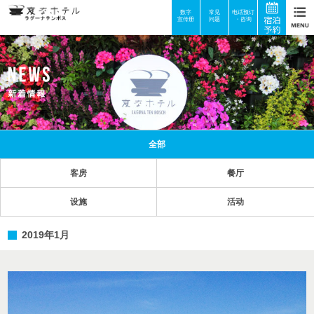
数字
常见
电话预订
宣传册
问题
・咨询
全部
客房
餐厅
设施
活动
2019年1月