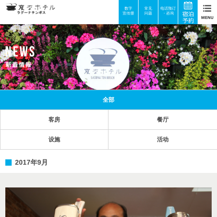
数字
常见
电话预订
宣传册
问题
・咨询
全部
客房
餐厅
设施
活动
2017年9月