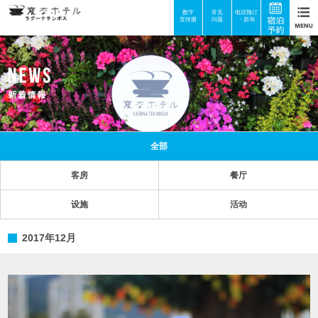
数字
常见
电话预订
宣传册
问题
・咨询
全部
客房
餐厅
设施
活动
2017年12月