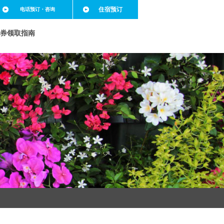
住宿预订
电话预订
・咨询
券领取指南