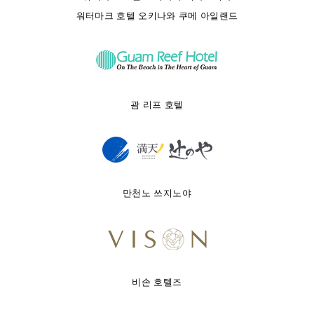
워터마크 호텔 오키나와 쿠메 아일랜드
괌 리프 호텔
만천노 쓰지노야
비손 호텔즈