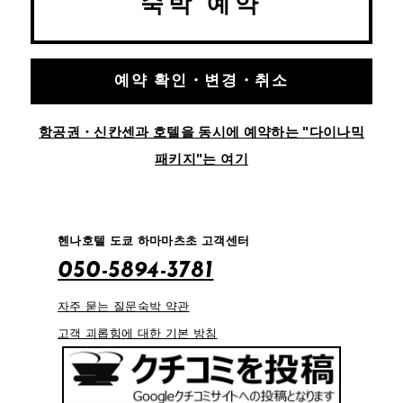
숙박 예약
예약 확인・변경・취소
항공권・신칸센과 호텔을 동시에 예약하는 "다이나믹
패키지"는 여기
헨나호텔 도쿄 하마마츠초 고객센터
050-5894-3781
자주 묻는 질문
숙박 약관
고객 괴롭힘에 대한 기본 방침