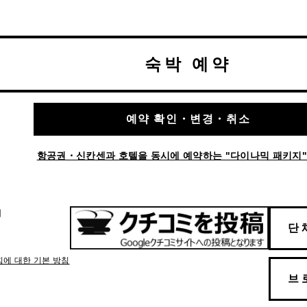
숙박 예약
예약 확인・변경・취소
항공권・신칸센과 호텔을 동시에 예약하는 "다이나믹 패키지"
터
단
힘에 대한 기본 방침
브