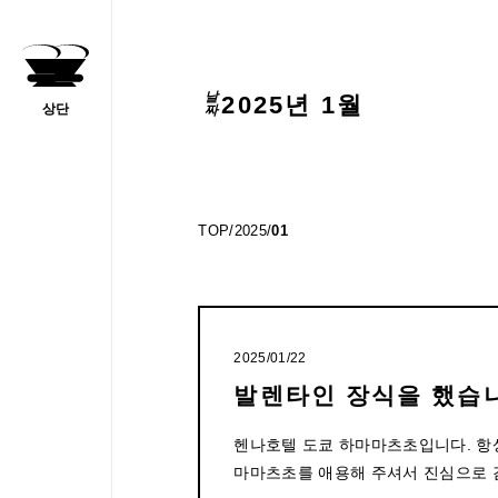
날짜
2025년 1월
상단
일치기
TOP
/
2025
/
01
주세요
2025/01/22
발렌타인 장식을 했습
헨나호텔 도쿄 하마마츠초입니다. 항
마마츠초를 애용해 주셔서 진심으로