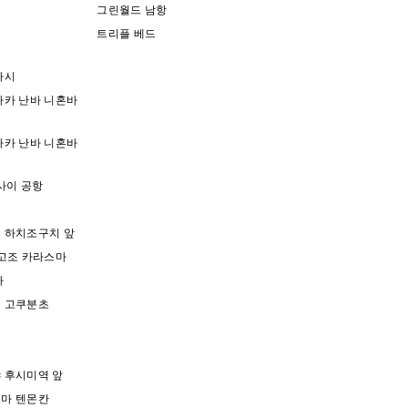
그린월드 남항
트리플 베드
바시
사카 난바 니혼바
사카 난바 니혼바
사이 공항
 하치조구치 앞
고조 카라스마
타
 고쿠분초
 후시미역 앞
마 텐몬칸