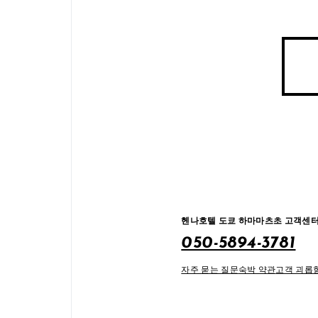
헨나호텔 도쿄 하마마츠초 고객센
050-5894-3781
자주 묻는 질문
숙박 약관
고객 괴롭