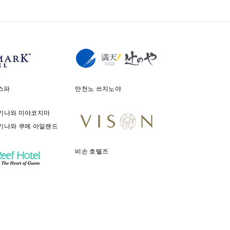
스파
만천노 쓰지노야
키나와 미야코지마
키나와 쿠메 아일랜드
비손 호텔즈