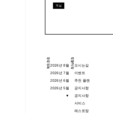
객실
 (식사만)
아카이브
카테고리
동시에 예
2026년 8월
오시는길
"는 여기
2026년 7월
이벤트
2026년 6월
추천 플랜
2026년 5월
공지사항
▼
공지사항
서비스
레스토랑