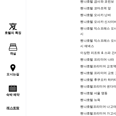
헨나호텔 금사와 코린보
헨나호텔 코마츠역 앞
헨나호텔 오사카 난바
헨나호텔 오사카 신사이
헨나호텔 익스프레스 오
호텔의 특징
시
헨나호텔 익스프레스 오
시 애넥스
이상한 리조트 & 스파 간
객실
헨나호텔 프리미어 나라
헨나호텔프리미어 교토역
헨나호텔 프리미어 교토 
오시는길
헨나호텔 후쿠오카 하카
헨나호텔프리미어 센다이
헨나호텔 서울 명동
숙박 예약
헨나호텔 뉴욕
헨나호텔프리미어 나고야
레스토랑
헨나호텔프리미어 가고시