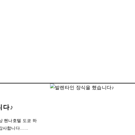
니다♪
상 헨나호텔 도쿄 하
 감사합니다……