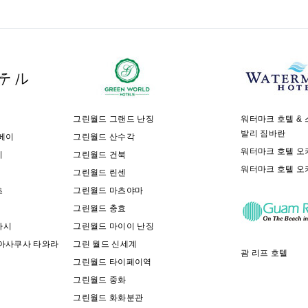
그린월드 그랜드 난징
워터마크 호텔 & 
발리 짐바란
베이
그린월드 산수각
워터마크 호텔 오
이
그린월드 건북
워터마크 호텔 오
그린월드 린센
초
그린월드 마츠야마
그린월드 충효
바시
그린월드 마이이 난징
 아사쿠사 타와라
그린 월드 신세계
괌 리프 호텔
그린월드 타이페이역
그린월드 중화
그린월드 화화분관