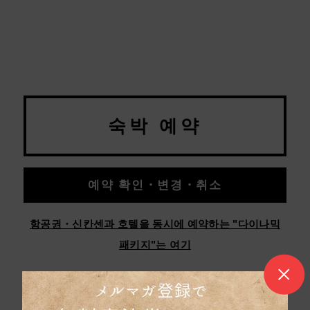
숙박 예약
예약 확인・변경・취소
항공권・신칸센과 호텔을 동시에 예약하는 "다이나믹
패키지"는 여기
헨나호텔 도쿄 하마마츠초 고객센터