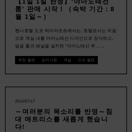
【1일 1실 한정】‘야마노테선
룸’ 판매 시작！（숙박 기간：8
월 1일～）
헨나호텔 도쿄 하마마츠초에서는, 호텔로서는 처음
으로 객실 내를 야마노테선 디자인으로 장식하고,
얼굴 출연 패널을 설치한 "야마노테선 루……
추천 플랜
공지사항
객실
신규 플랜
2024/07/17
～여러분의 목소리를 반영～침
대 매트리스를 새롭게 했습니
다!