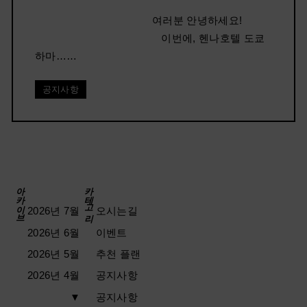
여러분 안녕하세요!
이번에, 헨나호텔 도쿄
하마……
공지사항
아카이브
카테고리
2026년 7월
오시는길
2026년 6월
이벤트
2026년 5월
추천 플랜
2026년 4월
공지사항
▼
공지사항