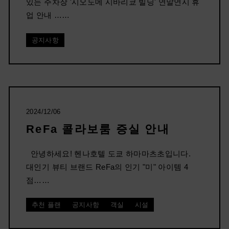
있는 주차장 '시오도메 시바리쿄 빌딩' 연말연시 휴
업 안내 ……
공지사항
2024/12/06
ReFa 콜라보룸 증실 안내
안녕하세요! 헨나호텔 도쿄 하마마츠초입니다.
대인기 뷰티 브랜드 ReFa의 인기 "미" 아이템 4
점……
추천 플랜
공지사항
객실
시설