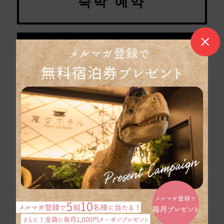
숙박 예약
예약 확인・변경・취소
항공권・신칸센과 호텔을 동시에 예약하는 "다이나믹
패키지"는 여기
헨나호텔 도쿄 하마마츠초 고객센터
050-5894-3781
자주 묻는 질문
숙박 약관
고객 괴롭힘에 대한 기본 방침