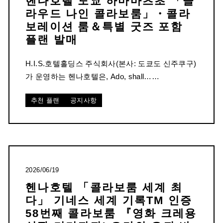
헨나호텔 도쿄 하마마츠초 「클
라우드 나인 콜라보룸」・콜라
보레이션 룸＆특별 굿즈 포함
플랜 발매
H.I.S.호텔홀딩스 주식회사(본사: 도쿄도 신주쿠구)
가 운영하는 헨나호텔은, Ado, shall……
추천 플랜
공지사항
2026/06/19
헨나호텔 「콜라보룸 세계 최
다」 기네스 세계 기록TM 인증
58번째 콜라보룸 『영화 크레용