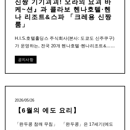
신짱 기기괴괴! 오라의 요괴 바
케~션』과 콜라보 헨나호텔·헨
나 리조트&스파 「크레용 신짱
룸」
H.I.S.호텔홀딩스 주식회사(본사: 도쿄도 신주쿠구)
가 운영하는, 전국 20개 헨나호텔·헨나리조트&……
공지사항
2026/05/26
【6월의 에도 요리】
「완두콩 참깨 무침」 「완두콩」은 17세기(에도