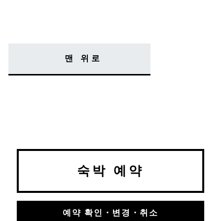
맨 위로
숙박 예약
예약 확인・변경・취소