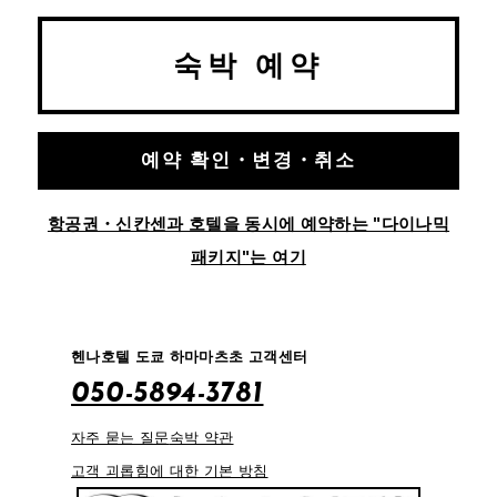
숙박 예약
예약 확인・변경・취소
항공권・신칸센과 호텔을 동시에 예약하는 "다이나믹
패키지"는 여기
헨나호텔 도쿄 하마마츠초 고객센터
050-5894-3781
자주 묻는 질문
숙박 약관
고객 괴롭힘에 대한 기본 방침