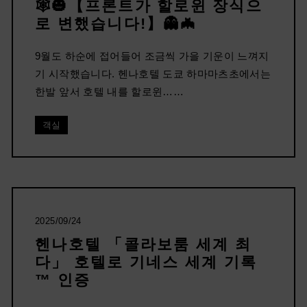
🕸🎃【프론트가 할로윈 장식으
로 변했습니다!】👻🦇
9월도 하순에 접어들어 조금씩 가을 기운이 느껴지
기 시작했습니다. 헨나호텔 도쿄 하마마츠초에서는
한발 앞서 호텔 내를 할로윈……
객실
2025/09/24
헨나호텔 「콜라보룸 세계 최
다」 호텔로 기네스 세계 기록
™ 인증