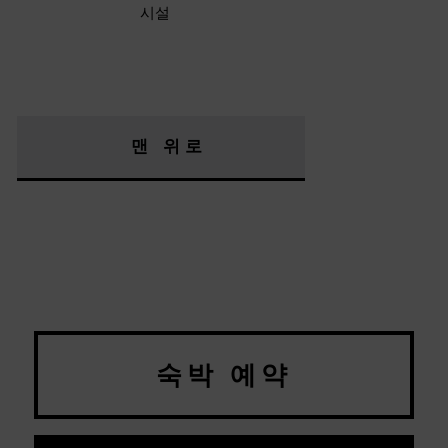
시설
맨 위로
숙박 예약