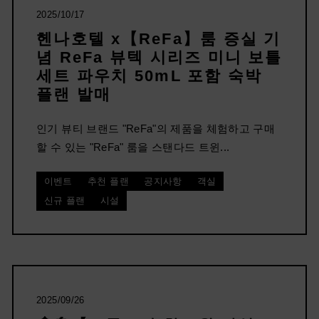
2025/10/17
헨나호텔 x【ReFa】룸 증실 기
념 ReFa 뷰텍 시리즈 미니 보틀
세트 파우치 50mL 포함 숙박
플랜 발매
인기 뷰티 브랜드 "ReFa"의 제품을 체험하고 구매
할 수 있는 "ReFa" 룸을 스탠다드 트윈...
이벤트
추천 플랜
공지사항
객실
신규 플랜
시설
2025/09/26