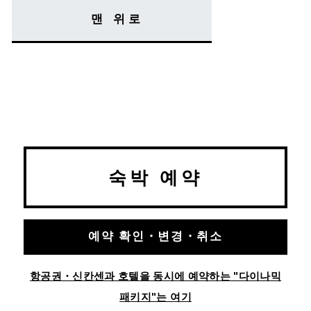
맨 위로
숙박 예약
예약 확인・변경・취소
항공권・신칸센과 호텔을 동시에 예약하는 "다이나믹
패키지"는 여기