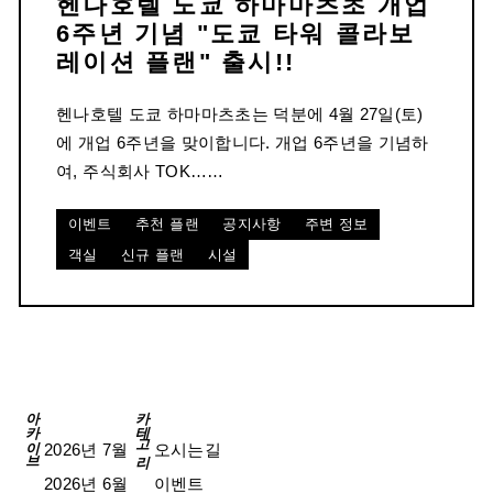
헨나호텔 도쿄 하마마츠초 개업
6주년 기념 "도쿄 타워 콜라보
레이션 플랜" 출시!!
헨나호텔 도쿄 하마마츠초는 덕분에 4월 27일(토)
에 개업 6주년을 맞이합니다. 개업 6주년을 기념하
여, 주식회사 TOK……
이벤트
추천 플랜
공지사항
주변 정보
객실
신규 플랜
시설
아카이브
카테고리
2026년 7월
오시는길
2026년 6월
이벤트