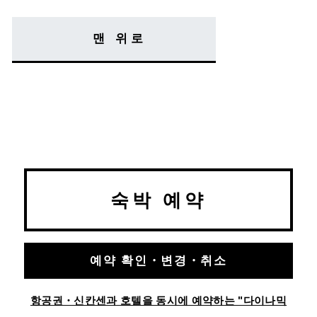
맨 위로
숙박 예약
예약 확인・변경・취소
항공권・신칸센과 호텔을 동시에 예약하는 "다이나믹